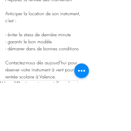
Anticiper la location de son instrument, 
c’est :
- éviter le stress de dernière minute
- garantir le bon modèle
- démarrer dans de bonnes conditions
Contactez-nous dès aujourd’hui pour 
réserver votre instrument à vent pour la 
rentrée scolaire à Valence.
Valence
VD artisan a tous vents
Saxophone
Réparation
cuivres
Magasin de musique Valence
Trompette
flute traversière
Fabrication
Location
Rachat instruments
Selmer
Achat vente
Cuivres
Flûtes traversières
Saxophones