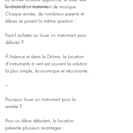
Customisation instruments
le choix d’un instrument de musique.
Chaque année, de nombreux parents et 
élèves se posent la même question :
Faut-il acheter ou louer un instrument pour 
débuter ?
À Valence et dans la Drôme, la location 
d’instruments à vent est souvent la solution 
la plus simple, économique et sécurisante.
---
Pourquoi louer un instrument pour la 
rentrée ?
Pour un élève débutant, la location 
présente plusieurs avantages :