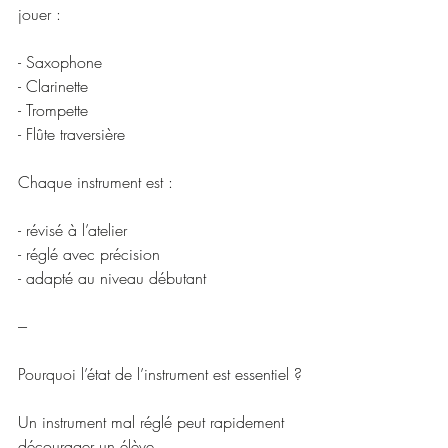
jouer :
- Saxophone
- Clarinette
- Trompette
- Flûte traversière
Chaque instrument est :
- révisé à l’atelier
- réglé avec précision
- adapté au niveau débutant
---
Pourquoi l’état de l’instrument est essentiel ?
Un instrument mal réglé peut rapidement 
décourager un élève.