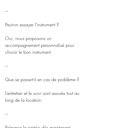
---
Peut-on essayer l’instrument ?
Oui, nous proposons un 
accompagnement personnalisé pour 
choisir le bon instrument.
---
Que se passe-t-il en cas de problème ?
L’entretien et le suivi sont assurés tout au 
long de la location.
---
Préparez la rentrée dès maintenant