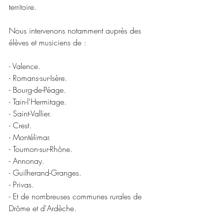
territoire.
Nous intervenons notamment auprès des 
élèves et musiciens de :
- Valence.
- Romans-sur-Isère.
- Bourg-de-Péage.
- Tain-l'Hermitage.
- Saint-Vallier.
- Crest.
- Montélimar.
- Tournon-sur-Rhône.
- Annonay.
- Guilherand-Granges.
- Privas.
- Et de nombreuses communes rurales de 
Drôme et d'Ardèche.