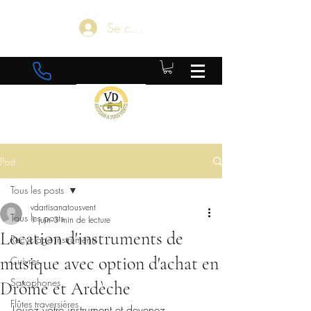
Se connecter
Post
Tous les posts
vdartisanatousvent
Tous les posts
1 juin
3 min de lecture
Location d'instruments de
Recyclage instruments
musique avec option d'achat en
Cuivres
Saxophones
Drôme et Ardèche
Flûtes traversières
Louez votre instrument et devenez 