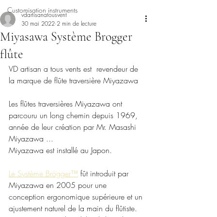
Customisation instruments
vdartisanatousvent
30 mai 2022
2 min de lecture
Miyasawa Système Brogger
flûte
VD artisan a tous vents est  revendeur de 
la marque de flûte traversière Miyazawa
Les flûtes traversières Miyazawa ont 
parcouru un long chemin depuis 1969, 
année de leur création par Mr. Masashi 
Miyazawa ...
Miyazawa est installé au Japon.
Le Système Brögger™
 fût introduit par 
Miyazawa en 2005 pour une 
conception ergonomique supérieure et un 
ajustement naturel de la main du flûtiste. 