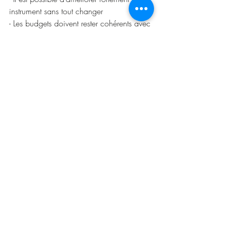
instrument sans tout changer
- Les budgets doivent rester cohérents avec 
le niveau
- L’essai est indispensable
- L’accompagnement d’un artisan fait toute 
la différence
---
Venez essayer par vous-même
Que vous soyez élève, amateur ou 
musicien avancé, essayer différentes têtes 
ou flûtes est une étape essentielle.
VD Artisan à Tous Vents à Valence, c’est :
- un atelier spécialisé