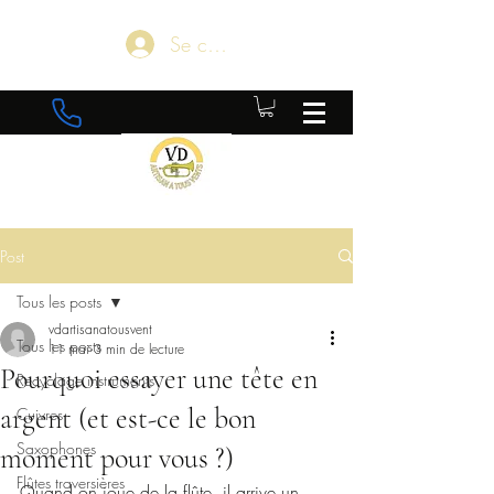
Se connecter
Post
Tous les posts
vdartisanatousvent
Tous les posts
11 mai
3 min de lecture
Pourquoi essayer une tête en
Recyclage instruments
argent (et est-ce le bon
Cuivres
Saxophones
moment pour vous ?)
Flûtes traversières
Quand on joue de la flûte, il arrive un 