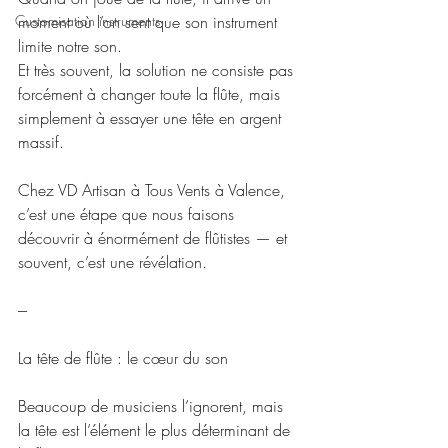
Customisation instruments
moment où l’on sent que son instrument 
limite notre son.
Et très souvent, la solution ne consiste pas 
forcément à changer toute la flûte, mais 
simplement à essayer une tête en argent 
massif.
Chez VD Artisan à Tous Vents à Valence, 
c’est une étape que nous faisons 
découvrir à énormément de flûtistes — et 
souvent, c’est une révélation.
---
La tête de flûte : le cœur du son
Beaucoup de musiciens l’ignorent, mais 
la tête est l’élément le plus déterminant de 