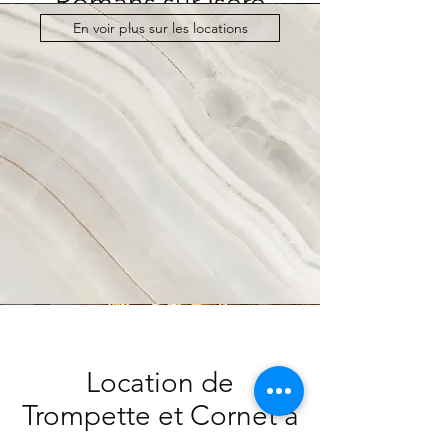
Romans sur Isère
En voir plus sur les locations
Pour la location de flûtes traversière à
Romans sur Isère
VD Artisan à tous vents propose:
Location flûte courbe Enfant
Location de flûte traversière Soprano -
Adulte.
Toute marques : Yamaha Myasawa...
Location de
Trompette et Cornet à