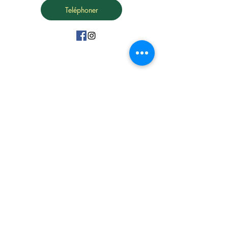
Teléphoner
15 Avenue Marc Urtin
26500 Bourg Lès Valence
06 31 88 91 38
vdartisanatousvents@gmail.com
Politique de confidentialité