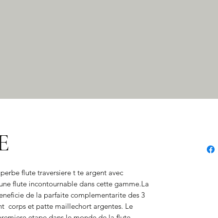
E
erbe flute traversiere t te argent avec 
ne flute incontournable dans cette gamme.La 
 beneficie de la parfaite complementarite des 3 
t  corps et patte maillechort argentes. Le 
premiere etape dans le monde de la flute 