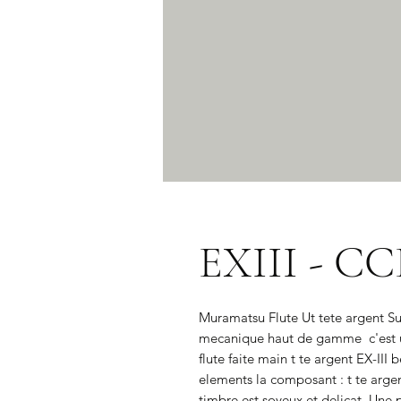
EXIII - CC
Muramatsu Flute Ut tete argent Sup
mecanique haut de gamme  c'est u
flute faite main t te argent EX-III
elements la composant : t te argen
timbre est soyeux et delicat. Une 