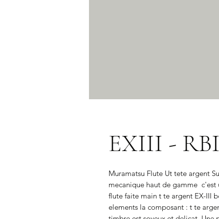
EXIII - RB
Muramatsu Flute Ut tete argent Sup
mecanique haut de gamme  c'est u
flute faite main t te argent EX-III
elements la composant : t te argen
timbre est soyeux et delicat. Une 