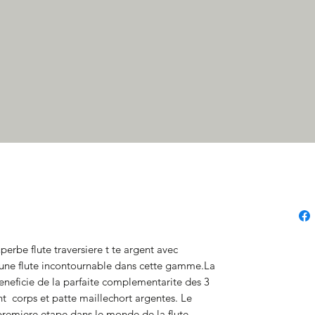
I
erbe flute traversiere t te argent avec 
ne flute incontournable dans cette gamme.La 
 beneficie de la parfaite complementarite des 3 
t  corps et patte maillechort argentes. Le 
premiere etape dans le monde de la flute 