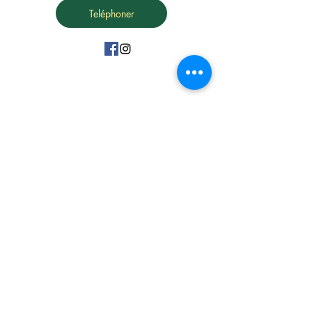
Teléphoner
15 Avenue Marc Urtin
26500 Bourg Lès Valence
06 31 88 91 38
vdartisanatousvents@gmail.com
Politique de confidentialité