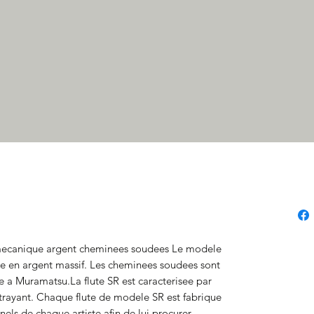
mecanique argent cheminees soudees Le modele 
ute en argent massif. Les cheminees soudees sont 
 a Muramatsu.La flute SR est caracterisee par 
trayant. Chaque flute de modele SR est fabrique 
ls de chaque artiste afin de lui procurer 