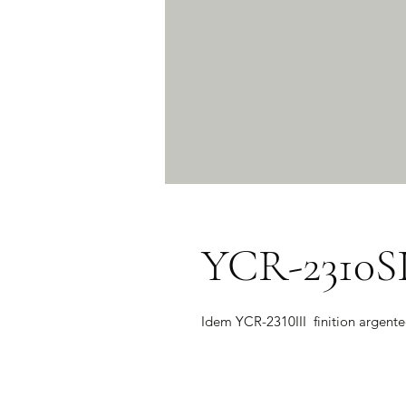
YCR-2310S
Idem YCR-2310III  finition argente