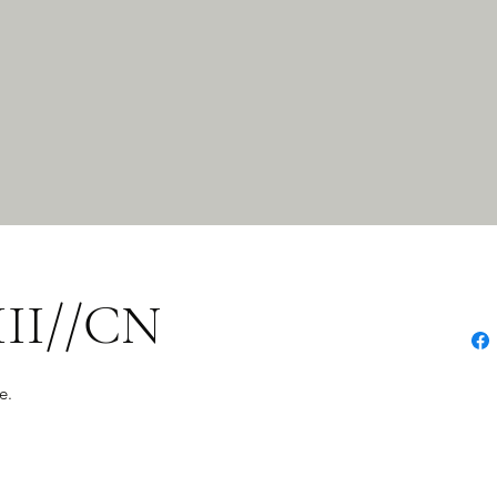
III//CN
e.