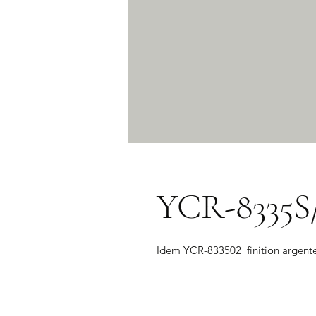
YCR-8335S
Idem YCR-833502  finition argent