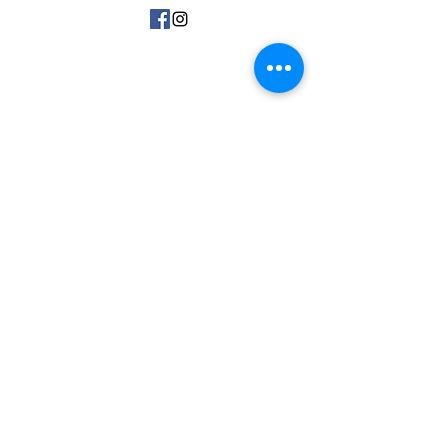
15 Avenue Marc Urtin
26500 Bourg Lès Valence
06 31 88 91 38
vdartisanatousvents@gmail.com
Politique de confidentialité
Mentions Légales CGV
Secteur
-
Partenaires
-
F.A.Q