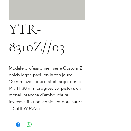
YTR-
8310Z//03
Modele professionnel  serie Custom Z  
poids leger  pavillon laiton jaune 
127mm avec jonc plat et large  perce 
M : 11 30 mm progressive  pistons en 
monel  branche d'embouchure 
inversee  finition vernie  embouchure : 
TR-SHEWJAZZS