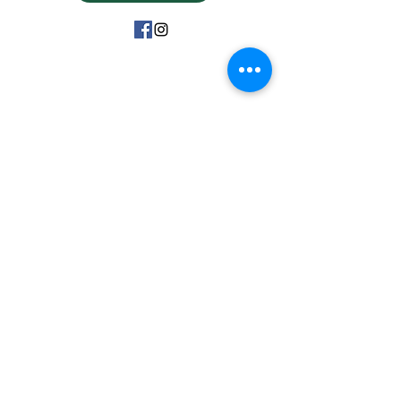
15 Avenue Marc Urtin
26500 Bourg Lès Valence
06 31 88 91 38
vdartisanatousvents@gmail.com
Politique de confidentialité
Mentions Légales CGV