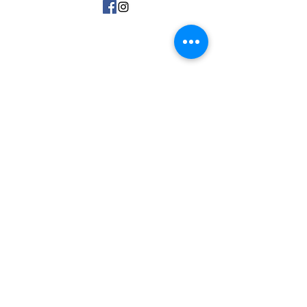
15 Avenue Marc Urtin
26500 Bourg Lès Valence
06 31 88 91 38
vdartisanatousvents@gmail.com
Politique de confidentialité
Mentions Légales CGV
Secteur
-
Partenaires
-
F.A.Q
Nous contacter