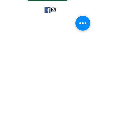
15 Avenue Marc Urtin
26500 Bourg Lès Valence
06 31 88 91 38
vdartisanatousvents@gmail.com
Politique de confidentialité
Mentions Légales CGV