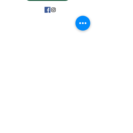
15 Avenue Marc Urtin
26500 Bourg Lès Valence
06 31 88 91 38
vdartisanatousvents@gmail.com
Politique de confidentialité
Mentions Légales CGV