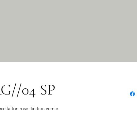
G//04 SP
e laiton rose  finition vernie