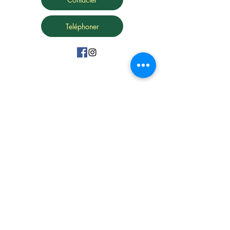
Teléphoner
15 Avenue Marc Urtin
26500 Bourg Lès Valence
06 31 88 91 38
vdartisanatousvents@gmail.com