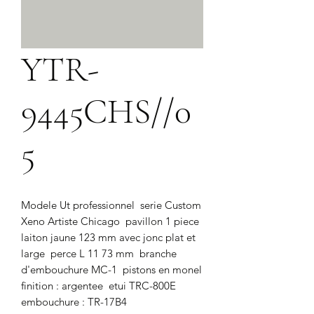
YTR-
9445CHS//0
5
Modele Ut professionnel  serie Custom 
Xeno Artiste Chicago  pavillon 1 piece 
laiton jaune 123 mm avec jonc plat et 
large  perce L 11 73 mm  branche 
d'embouchure MC-1  pistons en monel  
finition : argentee  etui TRC-800E  
embouchure : TR-17B4