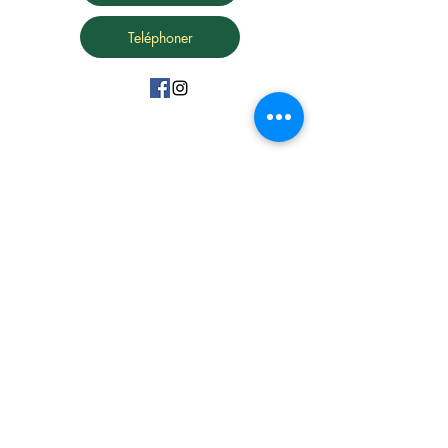
Teléphoner
15 Avenue Marc Urtin
26500 Bourg Lès Valence
06 31 88 91 38
vdartisanatousvents@gmail.com