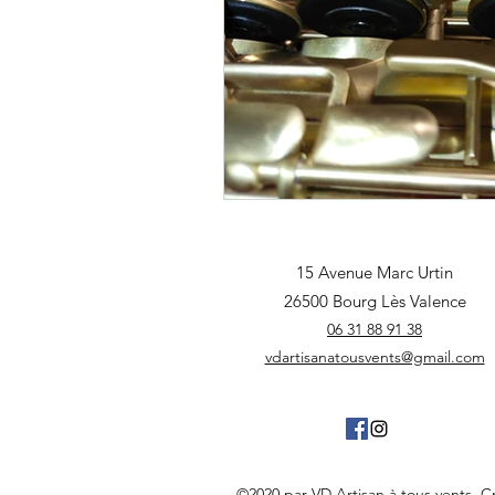
15 Avenue Marc Urtin
26500 Bourg Lès Valence
06 31 88 91 38
vdartisanatousvents@gmail.com
©2020 par VD Artisan à tous vents. 