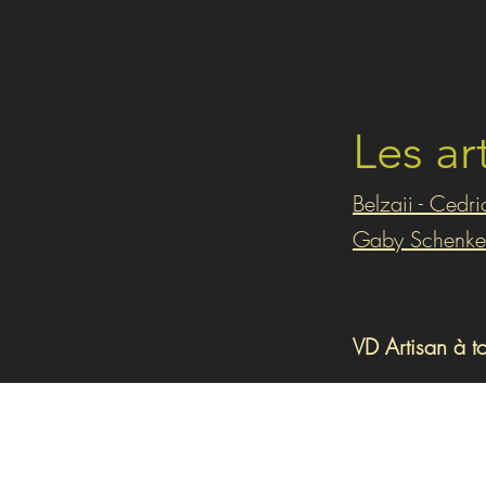
Les ar
Belzaii - Cedr
Gaby Schenke
VD Artisan à t