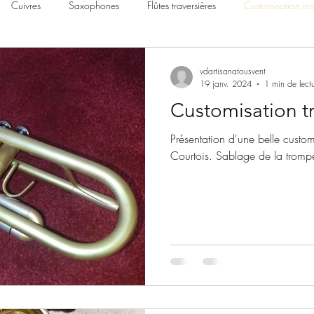
Cuivres
Saxophones
Flûtes traversières
Customisation ins
vdartisanatousvent
19 janv. 2024
1 min de lect
Customisation t
Présentation d'une belle custo
Courtois. Sablage de la tromp