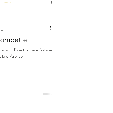
truments
ure
rompette
misation d'une trompette Antoine
ette à Valence