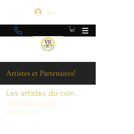
Se connecter
Artistes et Partenaires!
Les artistes du coin...
Belzaii - Cedric Meunier
Gaby Schenke