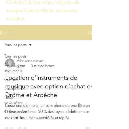
VD Artisan à tous vents, Magasin de
musique Valence Atelier, soutien ses
musiciens
Journal
Tous les posts
Tous les posts
vdartisanatousvent
Recyclage
1 juin
3 min de lecture
instruments
Location d'instruments de
Cuivres
musique avec option d'achat en
Saxophones
Drôme et Ardèche
Flûtes
traversières
Louez une clarinette, un saxophone ou une flûte en
Drôme et Ardèche. 50 % des loyers déduits en cas
Customisation
instruments
d'achat. Instruments contrôlés et réglés