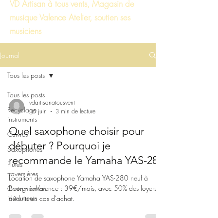
VD Artisan à tous vents, Magasin de
musique Valence Atelier, soutien ses
musiciens
Journal
Tous les posts
Tous les posts
vdartisanatousvent
Recyclage
15 juin
3 min de lecture
instruments
Quel saxophone choisir pour
Cuivres
débuter ? Pourquoi je
Saxophones
recommande le Yamaha YAS-280
Flûtes
traversières
Location de saxophone Yamaha YAS-280 neuf à
Bourg-lès-Valence : 39€/mois, avec 50% des loyers
Customisation
instruments
déduits en cas d'achat.