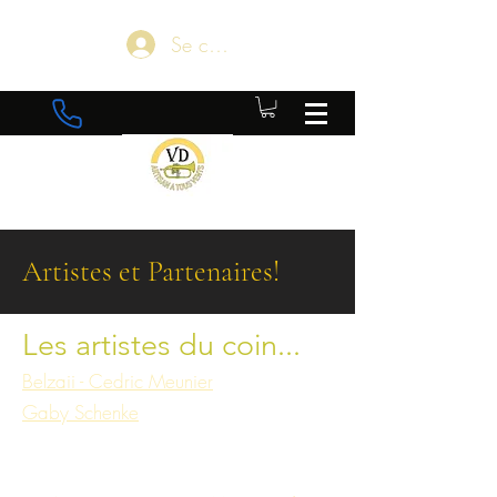
Se connecter
Artistes et Partenaires!
Les artistes du coin...
Belzaii - Cedric Meunier
Gaby Schenke