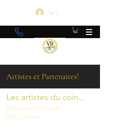
Se connecter
Artistes et Partenaires!
Les artistes du coin...
Belzaii - Cedric Meunier
Gaby Schenke