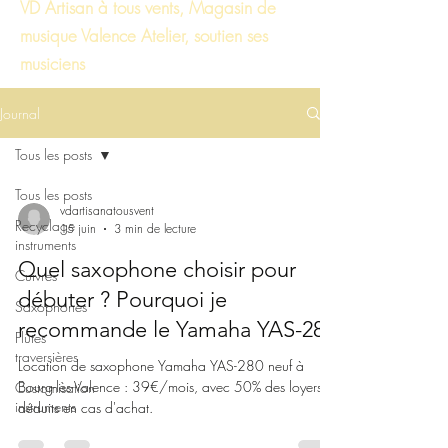
VD Artisan à tous vents, Magasin de
musique Valence Atelier, soutien ses
musiciens
Journal
Tous les posts
Tous les posts
vdartisanatousvent
Recyclage
15 juin
3 min de lecture
instruments
Quel saxophone choisir pour
Cuivres
débuter ? Pourquoi je
Saxophones
recommande le Yamaha YAS-280
Flûtes
traversières
Location de saxophone Yamaha YAS-280 neuf à
Bourg-lès-Valence : 39€/mois, avec 50% des loyers
Customisation
instruments
déduits en cas d'achat.