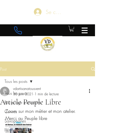
Se connecter
Post
Tous les posts
vdartisanatousvent
Tous les posts
30 juin 2021
1 min de lecture
Article Peuple Libre
Recyclage instruments
Zoom sur mon métier et mon atelier.
Cuivres
Merci au Peuple libre
Saxophones
Flûtes traversières