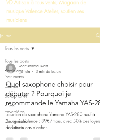
VD Artisan à tous vents, Magasin de
musique Valence Atelier, soutien ses
musiciens
Journal
Tous les posts
Tous les posts
vdartisanatousvent
Recyclage
15 juin
3 min de lecture
instruments
Quel saxophone choisir pour
Cuivres
débuter ? Pourquoi je
Saxophones
recommande le Yamaha YAS-280
Flûtes
traversières
Location de saxophone Yamaha YAS-280 neuf à
Bourg-lès-Valence : 39€/mois, avec 50% des loyers
Customisation
instruments
déduits en cas d'achat.