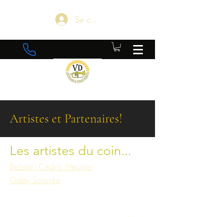
Se connecter
Artistes et Partenaires!
Les artistes du coin...
Belzaii - Cedric Meunier
Gaby Schenke