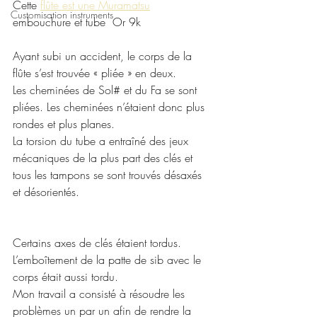
Cette 
flûte est une Muramatsu
Customisation instruments
embouchure et tube  Or 9k
Ayant subi un accident, le corps de la 
flûte s’est trouvée « pliée » en deux. 
Les cheminées de Sol# et du Fa se sont 
pliées. Les cheminées n’étaient donc plus 
rondes et plus planes.
La torsion du tube a entraîné des jeux 
mécaniques de la plus part des clés et 
tous les tampons se sont trouvés désaxés 
et désorientés.
Certains axes de clés étaient tordus.
L’emboîtement de la patte de sib avec le 
corps était aussi tordu.
Mon travail a consisté à résoudre les 
problèmes un par un afin de rendre la 