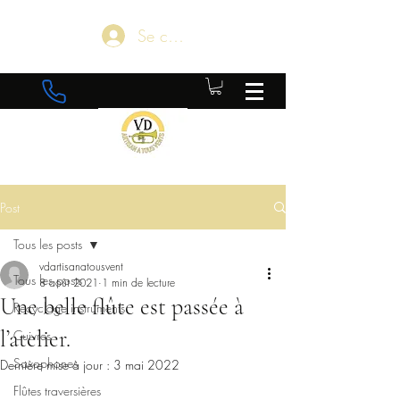
Se connecter
Post
Tous les posts
vdartisanatousvent
Tous les posts
8 août 2021
1 min de lecture
Une belle flûte est passée à
Recyclage instruments
l’atelier.
Cuivres
Saxophones
Dernière mise à jour :
3 mai 2022
Flûtes traversières